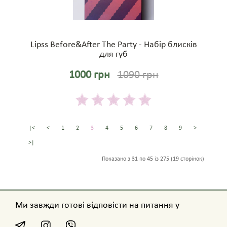
Lipss Before&After The Party - Набір блисків
для губ
1000 грн
1090 грн
|<
<
1
2
3
4
5
6
7
8
9
>
>|
Показано з 31 по 45 із 275 (19 сторінок)
Ми завжди готові відповісти на питання у