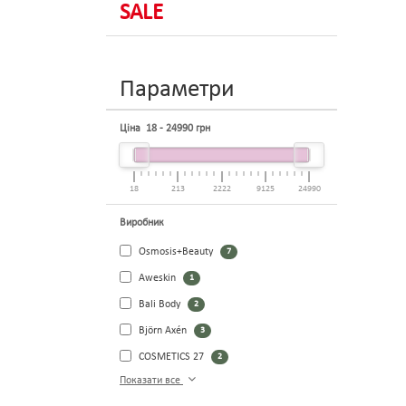
SALE
Параметри
Ціна
18
-
24990
грн
18
213
2222
9125
24990
Виробник
Osmosis+Beauty
7
Aweskin
1
Bali Body
2
Björn Axén
3
COSMETICS 27
2
Показати все