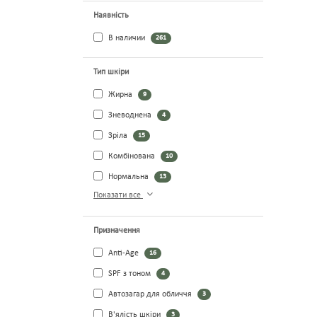
Наявність
В наличии
261
Тип шкіри
Жирна
9
Зневоднена
4
Зріла
15
Комбінована
10
Нормальна
13
Показати все
Призначення
Anti-Age
16
SPF з тоном
4
Автозагар для обличчя
3
В'ялість шкіри
3