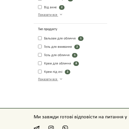
Від акне
2
Показати все
Тип продукту
Бальзам для обличчя
1
Гель для вмивання
2
Гель для обличчя
1
Крем для обличчя
6
Крем під очі
2
Показати все
Ми завжди готові відповісти на питання у