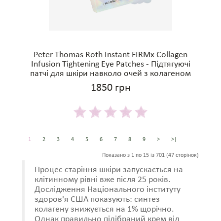
Peter Thomas Roth Instant FIRMx Collagen
Infusion Tightening Eye Patches - Підтягуючі
патчі для шкіри навколо очей з колагеном
1850 грн
1
2
3
4
5
6
7
8
9
>
>|
Показано з 1 по 15 із 701 (47 сторінок)
Процес старіння шкіри запускається на
клітинному рівні вже після 25 років.
Дослідження Національного інституту
здоров'я США показують: синтез
колагену знижується на 1% щорічно.
Однак правильно підібраний крем від