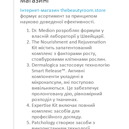
магазині
Інтернет-магазин thebeautyroom.store
формує асортимент за принципом
науково доведеної ефективності.
Dr. Medion розробляє формули у
власній лабораторії у Швейцарії.
The Nourishment and Rejuvenation
Kit містить запатентований
комплекс з факторами росту,
стовбуровими клітинами рослин.
Dermalogica застосовує технологію
Smart Release™. Активні
компоненти укладені в
мікрокапсули, які поступово
вивільняються. Це забезпечує
пролонговану дію, рівномірний
розподіл у тканинах.
Expertise Kit включає повний
комплекс засобів для
професійного догляду.
Patchology створює засоби з
використанням технології