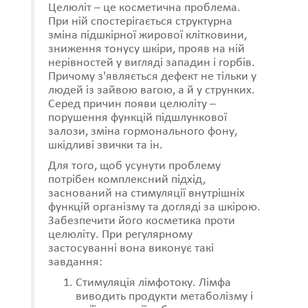
Целюліт – це косметична проблема.
При ній спостерігається структурна
зміна підшкірної жирової клітковини,
зниження тонусу шкіри, прояв на ній
нерівностей у вигляді западин і горбів.
Причому з'являється дефект не тільки у
людей із зайвою вагою, а й у струнких.
Серед причин появи целюліту –
порушення функцій підшлункової
залози, зміна гормонального фону,
шкідливі звички та ін.
Для того, щоб усунути проблему
потрібен комплексний підхід,
заснований на стимуляції внутрішніх
функцій організму та догляді за шкірою.
Забезпечити його косметика проти
целюліту. При регулярному
застосуванні вона виконує такі
завдання:
Стимуляція лімфотоку. Лімфа
виводить продукти метаболізму і