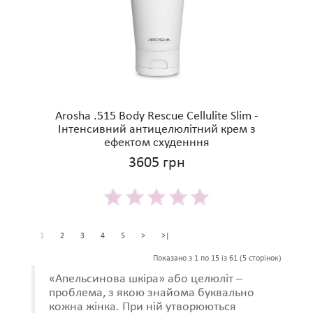
Arosha .515 Body Rescue Cellulite Slim -
Інтенсивний антицелюлітний крем з
ефектом схуденння
3605 грн
1
2
3
4
5
>
>|
Показано з 1 по 15 із 61 (5 сторінок)
«Апельсинова шкіра» або целюліт –
проблема, з якою знайома буквально
кожна жінка. При ній утворюються