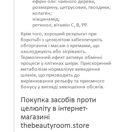
ефірні олії: чайного дерева,
розмарину, цитрусових, гвоздики;
колаген;
ніацинамід;
ретинол, вітамін С, В, РР.
Крім того, хороший результат при
боротьбі з целюлітом забезпечують
обгортання і масаж з кремами, що
охолоджують або зігрівають.
Термогенний ефект активує обмінні
процеси у клітинах шкіри. Прискорений
метаболізм нормалізує виведення
шлаків, що призводить до
вирівнювання рельєфу та приємного
бонусу у вигляді зменшення обсягів.
Покупка засобів проти
целюліту в інтернет-
магазині
thebeautyroom.store