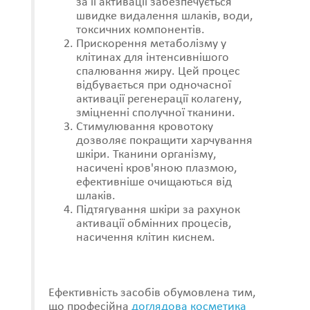
за її активації забезпечується
швидке видалення шлаків, води,
токсичних компонентів.
Прискорення метаболізму у
клітинах для інтенсивнішого
спалювання жиру. Цей процес
відбувається при одночасної
активації регенерації колагену,
зміцненні сполучної тканини.
Стимулювання кровотоку
дозволяє покращити харчування
шкіри. Тканини організму,
насичені кров'яною плазмою,
ефективніше очищаються від
шлаків.
Підтягування шкіри за рахунок
активації обмінних процесів,
насичення клітин киснем.
Ефективність засобів обумовлена ​​тим,
що професійна
доглядова косметика