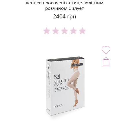
легінси просочені антицелюлітним
розчином Силует
2404 грн