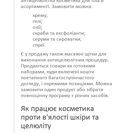
антицелюлітна косметика для тіла в
асортименті. Замовити можна:
крему;
гелі;
олії;
скраби та ексфоліанти;
серуми та сироватки;
спреї.
Є у продажу також масажні щітки для
виконання антицелюлітних процедур.
Продаються товари як готовими
наборами, куди включені кошти
поетапного багатоступінчастого
догляду, і окремими позиціями. Можна
замовити один продукт або зібрати
повноцінну програму з різних засобів.
Як працює косметика
проти в'ялості шкіри та
целюліту