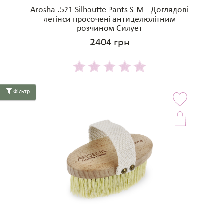
Arosha .521 Silhoutte Pants S-M - Доглядові
легінси просочені антицелюлітним
розчином Силует
2404 грн
Фільтр