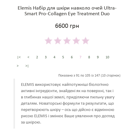
Elemis Набір для шкіри навколо очей Ultra-
Smart Pro-Collagen Eye Treatment Duo
6600 грн
|<
<
2
3
4
5
6
7
8
9
10
>
>|
Показано з 91 по 105 із 147 (10 сторінок)
ELEMIS використовує найпотужніші біологічно
активні інгредієнти, знайдені як на поверхні, так і
в глибинах нашої землі, приділяючи пильну увагу
деталям. Новаторські формули та результати, що
перетворюють шкіру – ось що дійсно є відмінною
рисою ELEMIS і змінює Ваше уявлення про догляд
за шкірою.