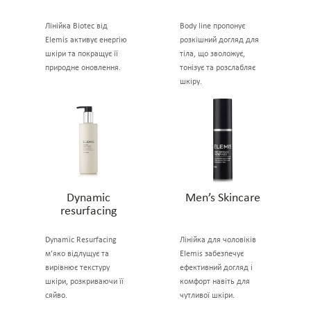
Лінійка Biotec від
Body line пропонує
Elemis активує енергію
розкішний догляд для
шкіри та покращує її
тіла, що зволожує,
природне оновлення.
тонізує та розслабляє
шкіру.
Dynamic
Men’s Skincare
resurfacing
Dynamic Resurfacing
Лінійка для чоловіків
м’яко відлущує та
Elemis забезпечує
вирівнює текстуру
ефективний догляд і
шкіри, розкриваючи її
комфорт навіть для
сяйво.
чутливої шкіри.