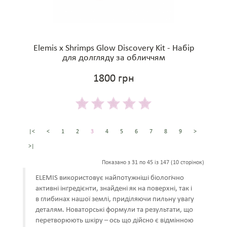
Elemis x Shrimps Glow Discovery Kit - Набір
для долгляду за обличчям
1800 грн
|<
<
1
2
3
4
5
6
7
8
9
>
>|
Показано з 31 по 45 із 147 (10 сторінок)
ELEMIS використовує найпотужніші біологічно
активні інгредієнти, знайдені як на поверхні, так і
в глибинах нашої землі, приділяючи пильну увагу
деталям. Новаторські формули та результати, що
перетворюють шкіру – ось що дійсно є відмінною