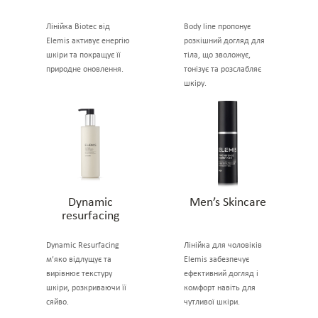
Лінійка Biotec від
Body line пропонує
Elemis активує енергію
розкішний догляд для
шкіри та покращує її
тіла, що зволожує,
природне оновлення.
тонізує та розслабляє
шкіру.
Dynamic
Men’s Skincare
resurfacing
Dynamic Resurfacing
Лінійка для чоловіків
м’яко відлущує та
Elemis забезпечує
вирівнює текстуру
ефективний догляд і
шкіри, розкриваючи її
комфорт навіть для
сяйво.
чутливої шкіри.