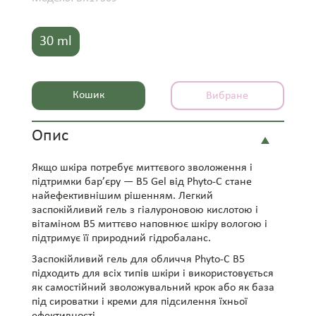
30 ml
Кошик
Вибране
Опис
Якщо шкіра потребує миттєвого зволоження і
підтримки бар’єру — B5 Gel від Phyto-C стане
найефективнішим рішенням. Легкий
заспокійливий гель з гіалуроновою кислотою і
вітаміном B5 миттєво наповнює шкіру вологою і
підтримує її природний гідробаланс.
Заспокійливий гель для обличчя Phyto-C B5
підходить для всіх типів шкіри і використовується
як самостійний зволожувальний крок або як база
під сироватки і креми для підсилення їхньої