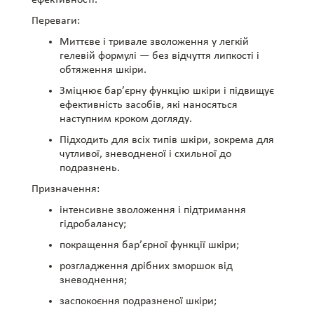
ефективності.
Переваги:
Миттєве і тривале зволоження у легкій
гелевій формулі — без відчуття липкості і
обтяження шкіри.
Зміцнює бар’єрну функцію шкіри і підвищує
ефективність засобів, які наносяться
наступним кроком догляду.
Підходить для всіх типів шкіри, зокрема для
чутливої, зневодненої і схильної до
подразнень.
Призначення:
інтенсивне зволоження і підтримання
гідробалансу;
покращення бар’єрної функції шкіри;
розгладження дрібних зморшок від
зневоднення;
заспокоєння подразненої шкіри;