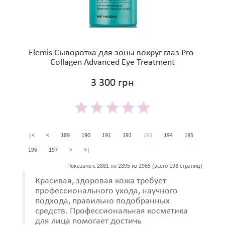
Elemis Сыворотка для зоны вокруг глаз Pro-
Collagen Advanced Eye Treatment
3 300 грн
|<
<
189
190
191
192
193
194
195
196
197
>
>|
Показано с 2881 по 2895 из 2965 (всего 198 страниц)
Красивая, здоровая кожа требует
профессионального ухода, научного
подхода, правильно подобранных
средств. Профессиональная косметика
для лица помогает достичь