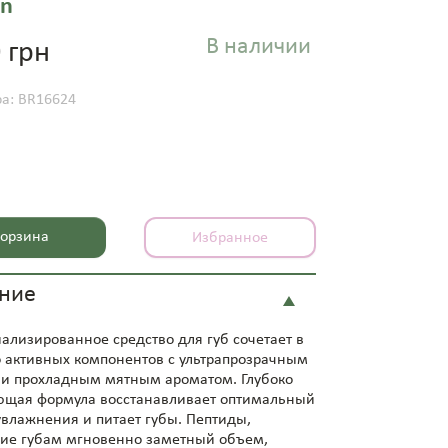
in
В наличии
 грн
ра: BR16624
орзина
Избранное
ние
иализированное средство для губ сочетает в
о активных компонентов с ультрапрозрачным
 и прохладным мятным ароматом. Глубоко
щая формула восстанавливает оптимальный
увлажнения и питает губы. Пептиды,
е губам мгновенно заметный объем,