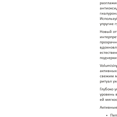
разглажи
антиокси
гиалурона
Использу
упругие г
Новый от
интерпре
прозрачн
вдохновл
естестве
подчерки
Volumisin
активных
свежим м
ритуал ух
Глубоко 
уровень 
ей мягкос
Активные
Пеп