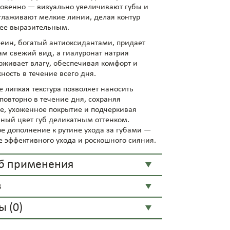
овенно — визуально увеличивают губы и
глаживают мелкие линии, делая контур
ее выразительным.
еин, богатый антиоксидантами, придает
ам свежий вид, а гиалуронат натрия
рживает влагу, обеспечивая комфорт и
ность в течение всего дня.
е липкая текстура позволяет наносить
повторно в течение дня, сохраняя
е, ухоженное покрытие и подчеркивая
нный цвет губ деликатным оттенком.
е дополнение к рутине ухода за губами —
е эффективного ухода и роскошного сияния.
б применения
в
 (0)