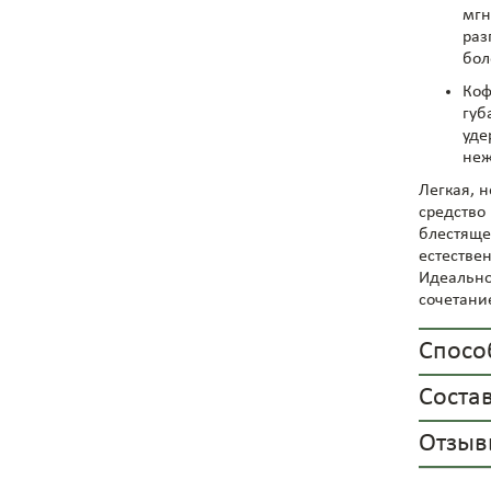
мгн
раз
бол
Коф
губ
уде
неж
Легкая, н
средство 
блестяще
естестве
Идеально
сочетани
Спосо
Соста
Отзывы