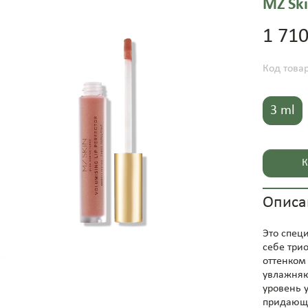
MZ Sk
1 710
Код това
3 ml
К
Описа
Это спец
себе три
оттенком
увлажняю
уровень 
придающи