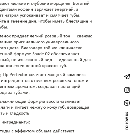
вают мелкие и глубокие морщины. Богатый
дантами кофеин заряжает энергией, а
т натрия успокаивает и смягчает губы.
йте в течение дня, чтобы иметь блестящие и
убы.
тенок придает легкий розовый тон — свежую
тацию оригинального универсального
ого цвета. Благодаря той же клинически
енной формуле Shade 02 обеспечивает
нный, но изысканный вид — идеальный для
вания естественной красоты губ.
g Lip Perfector сочетает мощный комплекс
 ингредиентов с нежным розовым тоном и
ятным ароматом, создавая настоящий
ода за губами.
увлажняющая формула восстанавливает
влаги и питает нежную кожу губ, возвращая
ть и гладкость.
FOLLOW US
 ингредиенты:
тиды с эффектом объема действуют