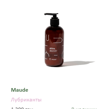
Maude
Лубриканты