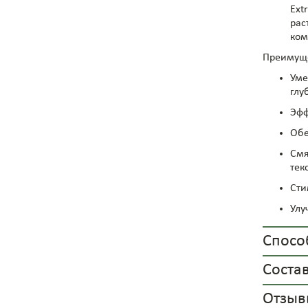
Ext
рас
ком
Преимуще
Уме
глу
Эфф
Обе
Смя
тек
Сти
Улу
Спосо
Соста
Отзывы