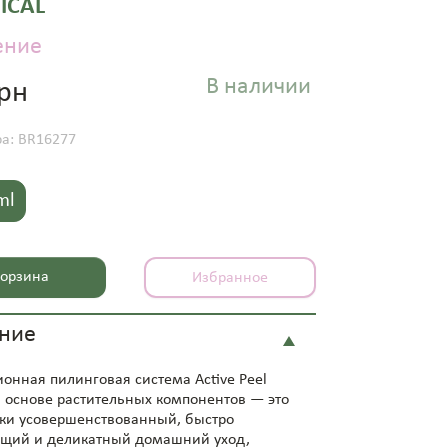
NICAL
ение
В наличии
грн
ра: BR16277
ml
орзина
Избранное
ние
онная пилинговая система Active Peel
а основе растительных компонентов — это
ки усовершенствованный, быстро
щий и деликатный домашний уход,