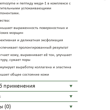
remozyme и пептиду меди-1 в комплексе с
тительными успокаивающими
понентами.
ства:
ньшает выраженность поверхностных и
боких морщин
ективная и деликатная эксфолиация
спечивает пролонгированный результат
гчает кожу, выравнивает её тон, улучшает
стуру, сужает поры
мулирует выработку коллагена и эластина
чшает общее состояние кожи
б применения
в
 (0)