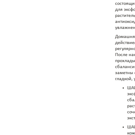
состоящи
для эксф
растител
антиокси
увлажнен
Домашняя
действие
регулярн
После на
прохлады
сбаланси
заметны 
гладкой,
ШАГ
экс
сба
рас
соч
экс
ШАГ
кож