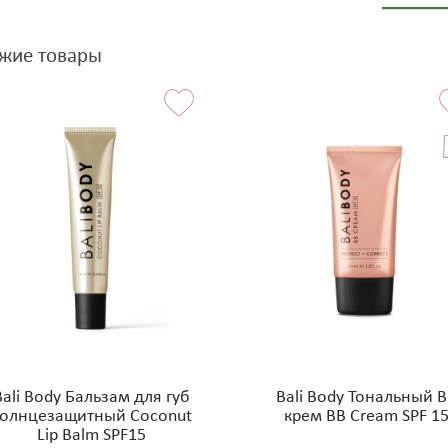
жие товары
Bali Body Бальзам для губ
Bali Body Тональный 
солнцезащитный Coconut
крем BB Cream SPF 1
Lip Balm SPF15