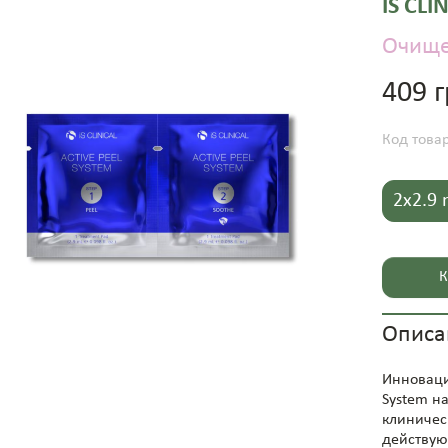
IS CLI
Очищ
409 
Код това
2x2.9 
К
Описа
Инноваци
System н
клиничес
действую