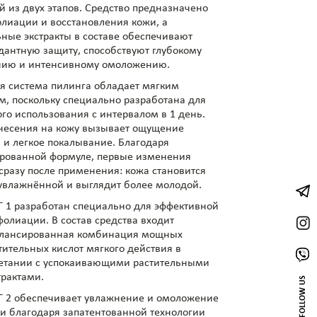
й из двух этапов. Средство предназначено
олиации и восстановления кожи, а
ьные экстракты в составе обеспечивают
дантную защиту, способствуют глубокому
ию и интенсивному омоложению.
 система пилинга обладает мягким
м, поскольку специально разработана для
ого использования с интервалом в 1 день.
несения на кожу вызывает ощущение
 и легкое покалывание. Благодаря
рованной формуле, первые изменения
сразу после применения: кожа становится
 увлажнённой и выглядит более молодой.
 1 разработан специально для эффективной
фолиации. В состав средства входит
лансированная комбинация мощных
тительных кислот мягкого действия в
етании с успокаивающими растительными
трактами.
FOLLOW US
 2 обеспечивает увлажнение и омоложение
и благодаря запатентованной технологии