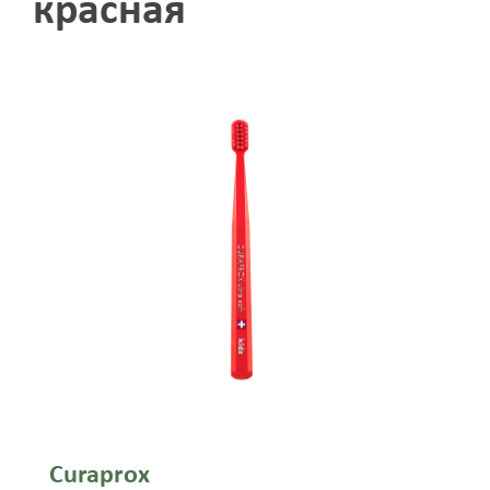
красная
Curaprox